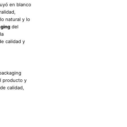
uyó en blanco
ralidad,
o natural y lo
ging
del
la
de calidad y
 packaging
el producto y
de calidad,